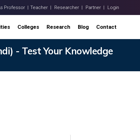
As Professor |
Teacher |
Researcher |
Partner |
Login
ities
Colleges
Research
Blog
Contact
di) - Test Your Knowledge