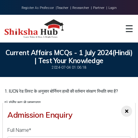
Register As Professor |
Teacher |
Researcher |
Partner |
Login
Home
☰
About Us
Universities
Current Affairs MCQs - 1 July 2024(Hindi)
| Test Your Knowledge
Colleges
2024-07-04 01:06:18
Research
Blog
1. IUCN रेड लिस्ट के अनुसार बोर्नियन हाथी की वर्तमान संरक्षण स्थिति क्या है?
Contact
ए) गंभीर रूप से लुप्तप्राय
×
Admission Enquiry
बी) कमजोर
सी) लुप्तप्राय
Full Name*
डी) खतरे के करीब