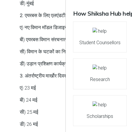
डी) मुंबई
How Shiksha Hub help
2. एयरबस के लिए एलएंडटी टेक्नोलॉजी सर्विसेज द्वारा लॉन्च किए गए
ए) नए विमान मॉडल डिजाइन करने के लिए
बी) एयरबस विमान संरचनात्मक सिमुलेशन गतिविधियों के लिए इंजी
Student Counsellors
सी) विमान के घटकों का निर्माण करना
डी) उड़ान प्रशिक्षण कार्यक्रम आयोजित करना
3. अंतर्राष्ट्रीय मार्खोर दिवस कब मनाया जाता है?
Research
ए) 23 मई
बी) 24 मई
सी) 25 मई
Scholarships
डी) 26 मई