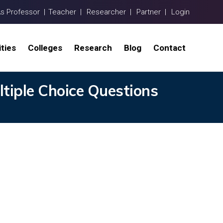
As Professor |
Teacher |
Researcher |
Partner |
Login
ities
Colleges
Research
Blog
Contact
ltiple Choice Questions