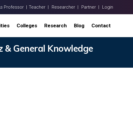
As Professor |
Teacher |
Researcher |
Partner |
Login
ities
Colleges
Research
Blog
Contact
iz & General Knowledge