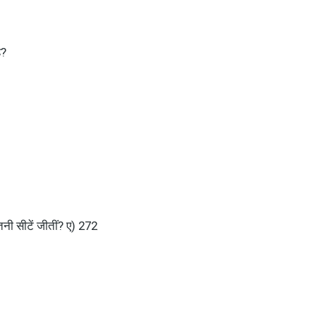
ै?
तनी सीटें जीतीं? ए) 272