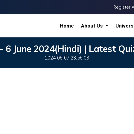
Register 
Home
About Us
Univers
- 6 June 2024(Hindi) | Latest Qu
2024-06-07 23:56:03