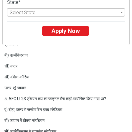
सी) 1987
State*
डी) 1988
Select State
उत्तर: बी) 1986
Apply Now
4. किस टीम ने दूसरी बार एएफसी अंडर-23 एशियन कप जीता?
ए) जापान
बी) उज़्बेकिस्तान
सी) कतर
डी) दक्षिण कोरिया
उत्तर: ए) जापान
5. AFC U-23 एशियन कप का फाइनल मैच कहाँ आयोजित किया गया था?
ए) दोहा, कतर में जसीम बिन हमद स्टेडियम
बी) जापान में टोक्यो स्टेडियम
सी) उज्बेकिस्तान में ताशकंद स्टेडियम