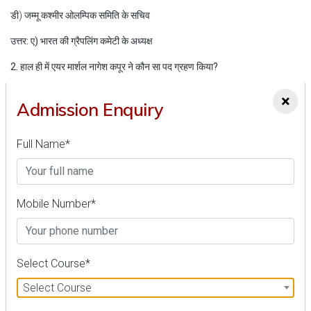
डी) जम्मू कश्मीर ओलम्पिक समिति के सचिव
उत्तर: ए) भारत की ग्रैपलिंग कमेटी के अध्यक्ष
2. हाल ही में एयर मार्शल नागेश कपूर ने कौन सा पद ग्रहण किया?
ए) एयर ऑफिसर कमांडिंग-इन-चीफ (एओसी-इन-सी) प्रशिक्षण कमान (टीसी)
×
Admission Enquiry
बी) चीफ ऑफ एयर स्टाफ (सीएएस)
Full Name*
सी) वायु सेना उप प्रमुख (DCAS)
डी) एयर ऑफिसर कमांडिंग-इन-चीफ (AOC-इन-सी) पश्चिमी कमान (WC)
उत्तर: ए) एयर ऑफिसर कमांडिंग-इन-चीफ (एओसी-इन-सी) प्रशिक्षण कमान (टीसी)
Mobile Number*
3. एयर मार्शल नागेश कपूर को किस वर्ष भारतीय वायु सेना की लड़ाकू शाखा में नियुक्त किया
गया था?
ए) 1985
Select Course*
Select Course
बी) 1986