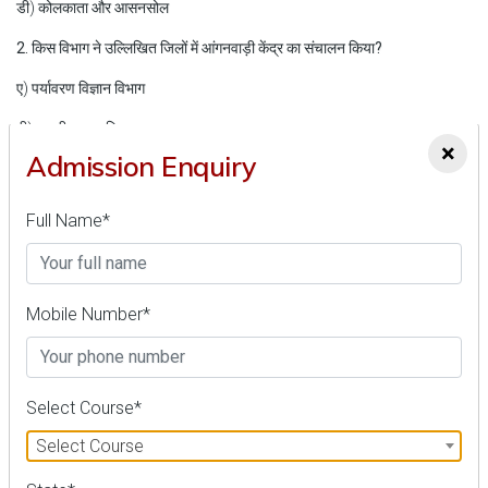
डी) कोलकाता और आसनसोल
2. किस विभाग ने उल्लिखित जिलों में आंगनवाड़ी केंद्र का संचालन किया?
ए) पर्यावरण विज्ञान विभाग
बी) प्राणीशास्त्र विभाग
×
Admission Enquiry
सी) जीवन विज्ञान विभाग
डी) समुद्री जीव विज्ञान विभाग
Full Name*
3. जनगणना में कितने जलपक्षियों की पहचान की गई?
ए) 4,500
Mobile Number*
बी) 5,000
सी) 5,538
Select Course*
डी) 6,000
Select Course
4. आंगनवाड़ी केंद्र के अनुसार जलपक्षियों की आबादी में कितने प्रतिशत की वृद्धि हुई?