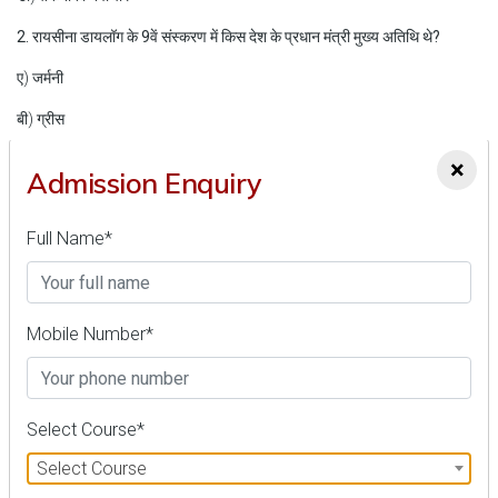
2. रायसीना डायलॉग के 9वें संस्करण में किस देश के प्रधान मंत्री मुख्य अतिथि थे?
ए) जर्मनी
बी) ग्रीस
सी) सिंगापुर
×
Admission Enquiry
डी) नॉर्वे
Full Name*
3. 2024 की थीम "चतुरंगा" निम्नलिखित में से किससे प्रेरित है?
ए) चार खिलाड़ियों वाला शतरंज का खेल
बी) एक ऐतिहासिक युद्ध संरचना
Mobile Number*
सी) एक प्राचीन शासन दर्शन
डी) एक संस्कृत शब्द जो सेना के चार प्रभागों का प्रतिनिधित्व करता है
Select Course*
4. निम्नलिखित में से कौन सा रायसीना डायलॉग 2024 के छह विषयगत स्तंभों में से एक नहीं
Select Course
है?