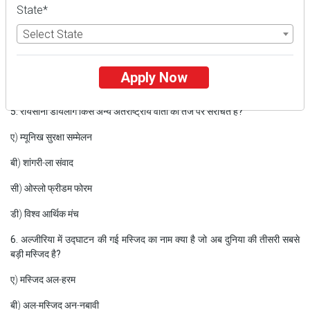
ए) टेक फ्रंटियर्स: विनियम और वास्तविकताएँ
State*
Select State
बी) ग्रह के साथ शांति: निवेश और नवप्रवर्तन
सी) वैश्विक स्वास्थ्य: महामारी और तैयारी
Apply Now
डी) लोकतंत्र की रक्षा: समाज और संप्रभुता
5. रायसीना डायलॉग किस अन्य अंतर्राष्ट्रीय वार्ता की तर्ज पर संरचित है?
ए) म्यूनिख सुरक्षा सम्मेलन
बी) शांगरी-ला संवाद
सी) ओस्लो फ्रीडम फोरम
डी) विश्व आर्थिक मंच
6. अल्जीरिया में उद्घाटन की गई मस्जिद का नाम क्या है जो अब दुनिया की तीसरी सबसे
बड़ी मस्जिद है?
ए) मस्जिद अल-हरम
बी) अल-मस्जिद अन-नबावी