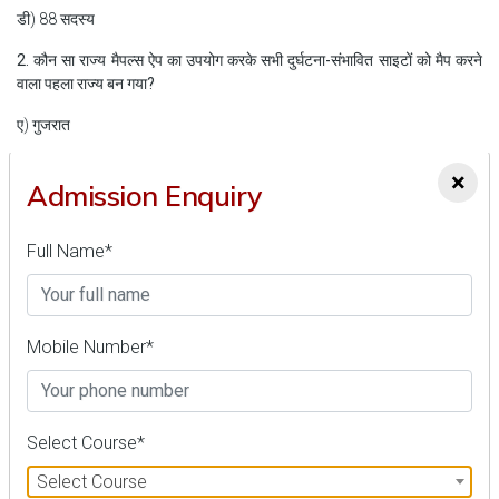
डी) 88 सदस्य
2. कौन सा राज्य मैपल्स ऐप का उपयोग करके सभी दुर्घटना-संभावित साइटों को मैप करने
वाला पहला राज्य बन गया?
ए) गुजरात
बी) पंजाब
×
Admission Enquiry
सी) महाराष्ट्र
डी) केरल
Full Name*
3. रक्षा मंत्रालय ने स्वदेशी रक्षा उत्पादन को बढ़ावा देने के लिए कितने मूल्य के दो महत्वपूर्ण
सौदों पर हस्ताक्षर किए?
Mobile Number*
ए) 602 करोड़ रुपये
बी) 702 करोड़ रुपये
सी) 802 करोड़ रुपये
Select Course*
डी) 902 करोड़ रुपये
Select Course