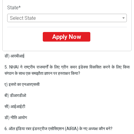
4. किस संगठन ने उच्च पेंशन विकल्पों के लिए वेतन विवरण अपलोड करने की समय सीमा
State*
31 मई, 2024 तक बढ़ा दी है?
Select State
ए) ईपीएफओ
बी) एनएचएआई
Apply Now
सी) इसरो
डी) आरबीआई
5. NHAI ने राष्ट्रीय राजमार्गों के लिए ग्रीन कवर इंडेक्स विकसित करने के लिए किस
संगठन के साथ एक समझौता ज्ञापन पर हस्ताक्षर किया?
ए) इसरो का एनआरएससी
बी) डीआरडीओ
सी) आईआईटी
डी) नीति आयोग
6. ऑल इंडिया रबर इंडस्ट्रीज एसोसिएशन (AIRIA) के नए अध्यक्ष कौन बने?