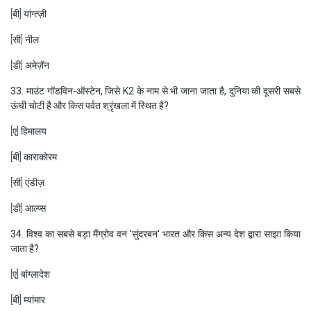
[बी] यांग्त्ज़ी
[सी] नील
[डी] अमेज़ॅन
33. माउंट गॉडविन-ऑस्टेन, जिसे K2 के नाम से भी जाना जाता है, दुनिया की दूसरी सबसे
ऊंची चोटी है और किस पर्वत श्रृंखला में स्थित है?
[ए] हिमालय
[बी] काराकोरम
[सी] एंडीज़
[डी] आल्प्स
34. विश्व का सबसे बड़ा मैंग्रोव वन 'सुंदरबन' भारत और किस अन्य देश द्वारा साझा किया
जाता है?
[ए] बांग्लादेश
[बी] म्यांमार