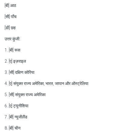
[बी] आठ
[सी] पाँच
[डी] छह
उत्तर कुंजी:
1. [बी] रूस
2. [ए] इज़राइल
3. [सी] दक्षिण कोरिया
4. [ए] संयुक्त राज्य अमेरिका, भारत, जापान और ऑस्ट्रेलिया
5. [सी] संयुक्त राज्य अमेरिका
6. [ए] ट्यूनीशिया
7. [बी] न्यूजीलैंड
8. [बी] चीन