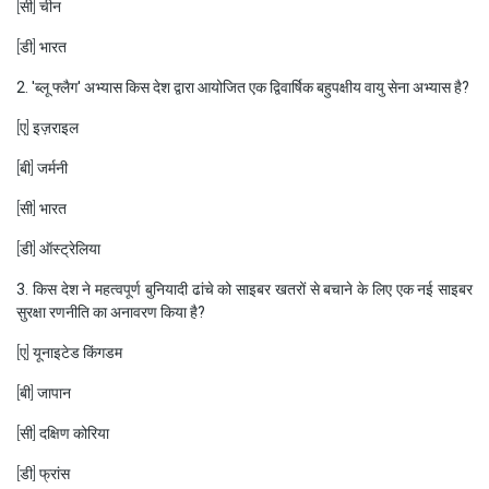
[सी] चीन
[डी] भारत
2. 'ब्लू फ्लैग' अभ्यास किस देश द्वारा आयोजित एक द्विवार्षिक बहुपक्षीय वायु सेना अभ्यास है?
[ए] इज़राइल
[बी] जर्मनी
[सी] भारत
[डी] ऑस्ट्रेलिया
3. किस देश ने महत्वपूर्ण बुनियादी ढांचे को साइबर खतरों से बचाने के लिए एक नई साइबर
सुरक्षा रणनीति का अनावरण किया है?
[ए] यूनाइटेड किंगडम
[बी] जापान
[सी] दक्षिण कोरिया
[डी] फ्रांस