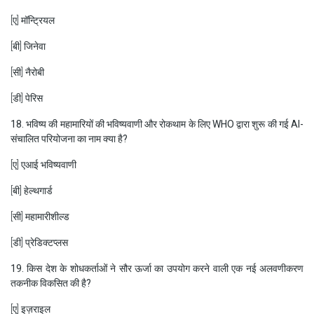
[ए] मॉन्ट्रियल
[बी] जिनेवा
[सी] नैरोबी
[डी] पेरिस
18. भविष्य की महामारियों की भविष्यवाणी और रोकथाम के लिए WHO द्वारा शुरू की गई AI-
संचालित परियोजना का नाम क्या है?
[ए] एआई भविष्यवाणी
[बी] हेल्थगार्ड
[सी] महामारीशील्ड
[डी] प्रेडिक्टप्लस
19. किस देश के शोधकर्ताओं ने सौर ऊर्जा का उपयोग करने वाली एक नई अलवणीकरण
तकनीक विकसित की है?
[ए] इज़राइल