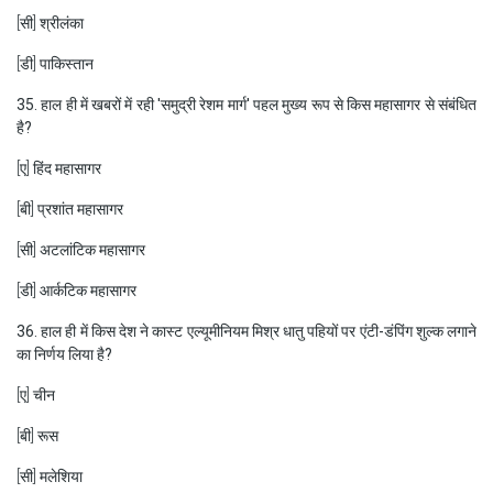
[सी] श्रीलंका
[डी] पाकिस्तान
35. हाल ही में खबरों में रही 'समुद्री रेशम मार्ग' पहल मुख्य रूप से किस महासागर से संबंधित
है?
[ए] हिंद महासागर
[बी] प्रशांत महासागर
[सी] अटलांटिक महासागर
[डी] आर्कटिक महासागर
36. हाल ही में किस देश ने कास्ट एल्यूमीनियम मिश्र धातु पहियों पर एंटी-डंपिंग शुल्क लगाने
का निर्णय लिया है?
[ए] चीन
[बी] रूस
[सी] मलेशिया