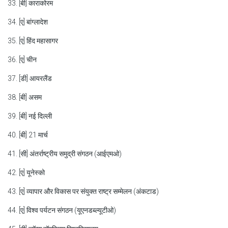
33. [बी] काराकोरम
34. [ए] बांग्लादेश
35. [ए] हिंद महासागर
36. [ए] चीन
37. [डी] आयरलैंड
38. [बी] असम
39. [बी] नई दिल्ली
40. [बी] 21 मार्च
41. [सी] अंतर्राष्ट्रीय समुद्री संगठन (आईएमओ)
42. [ए] यूनेस्को
43. [ए] व्यापार और विकास पर संयुक्त राष्ट्र सम्मेलन (अंकटाड)
44. [ए] विश्व पर्यटन संगठन (यूएनडब्ल्यूटीओ)