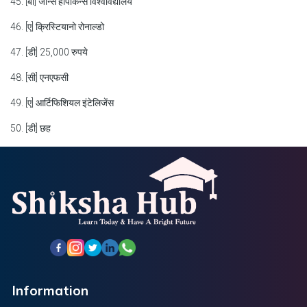
45. [बी] जॉन्स हॉपकिन्स विश्वविद्यालय
46. [ए] क्रिस्टियानो रोनाल्डो
47. [डी] 25,000 रुपये
48. [सी] एनएफसी
49. [ए] आर्टिफिशियल इंटेलिजेंस
50. [डी] छह
Information