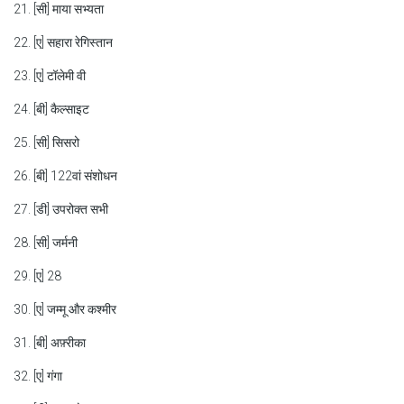
21. [सी] माया सभ्यता
22. [ए] सहारा रेगिस्तान
23. [ए] टॉलेमी वी
24. [बी] कैल्साइट
25. [सी] सिसरो
26. [बी] 122वां संशोधन
27. [डी] उपरोक्त सभी
28. [सी] जर्मनी
29. [ए] 28
30. [ए] जम्मू और कश्मीर
31. [बी] अफ़्रीका
32. [ए] गंगा