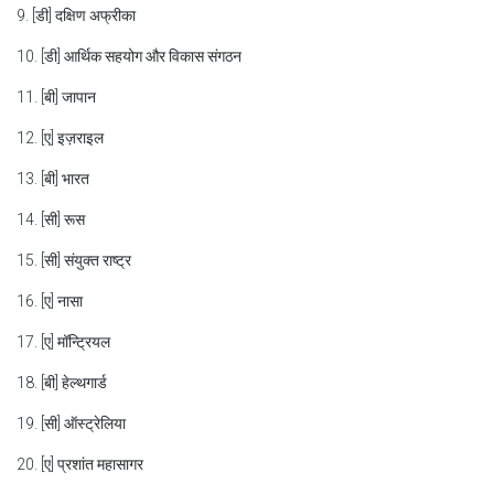
9. [डी] दक्षिण अफ्रीका
10. [डी] आर्थिक सहयोग और विकास संगठन
11. [बी] जापान
12. [ए] इज़राइल
13. [बी] भारत
14. [सी] रूस
15. [सी] संयुक्त राष्ट्र
16. [ए] नासा
17. [ए] मॉन्ट्रियल
18. [बी] हेल्थगार्ड
19. [सी] ऑस्ट्रेलिया
20. [ए] प्रशांत महासागर