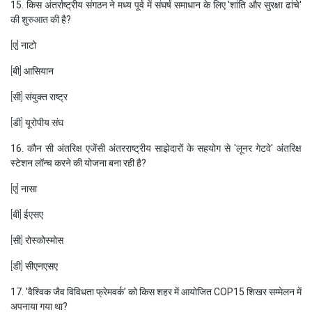
15. किस अंतर्राष्ट्रीय संगठन ने मध्य पूर्व में संघर्ष समाधान के लिए 'शांति और सुरक्षा ढांचे'
की शुरुआत की है?
[ए] नाटो
[बी] आसियान
[सी] संयुक्त राष्ट्र
[डी] यूरोपीय संघ
16. कौन सी अंतरिक्ष एजेंसी अंतरराष्ट्रीय साझेदारों के सहयोग से 'लूनर गेटवे' अंतरिक्ष
स्टेशन लॉन्च करने की योजना बना रही है?
[ए] नासा
[बी] ईएसए
[सी] रोस्कोस्मोस
[डी] सीएनएसए
17. 'वैश्विक जैव विविधता फ्रेमवर्क' को किस शहर में आयोजित COP15 शिखर सम्मेलन में
अपनाया गया था?