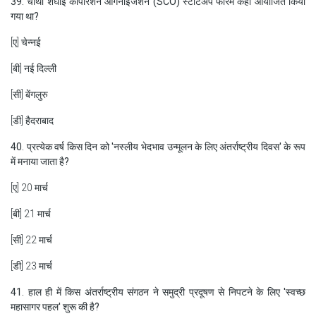
39. चौथा शंघाई कॉर्पोरेशन ऑर्गनाइजेशन (SCO) स्टार्टअप फोरम कहाँ आयोजित किया
गया था?
[ए] चेन्नई
[बी] नई दिल्ली
[सी] बेंगलुरु
[डी] हैदराबाद
40. प्रत्येक वर्ष किस दिन को 'नस्लीय भेदभाव उन्मूलन के लिए अंतर्राष्ट्रीय दिवस' के रूप
में मनाया जाता है?
[ए] 20 मार्च
[बी] 21 मार्च
[सी] 22 मार्च
[डी] 23 मार्च
41. हाल ही में किस अंतर्राष्ट्रीय संगठन ने समुद्री प्रदूषण से निपटने के लिए 'स्वच्छ
महासागर पहल' शुरू की है?